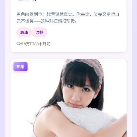
黑色幽默到位：越荒诞越真实。你会笑，笑完又觉得自
己不该笑——这种别扭感很珍贵。
高清
流畅
8.9万
88个月前
热播