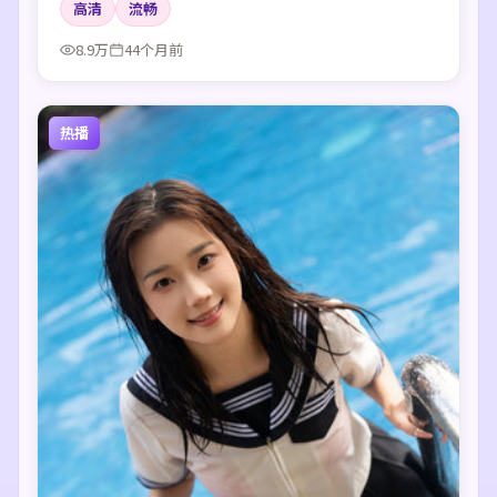
高清
流畅
8.9万
44个月前
热播