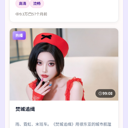
高清
流畅
9.3万
57个月前
热播
99:08
焚城追缉
雨、霓虹、末班车。《焚城追缉》用很东亚的城市肌理