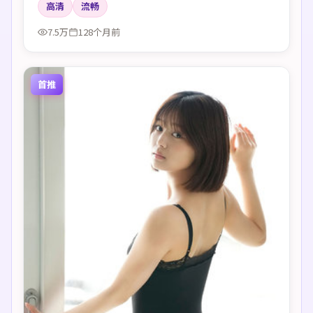
高清
流畅
7.5万
128个月前
首推