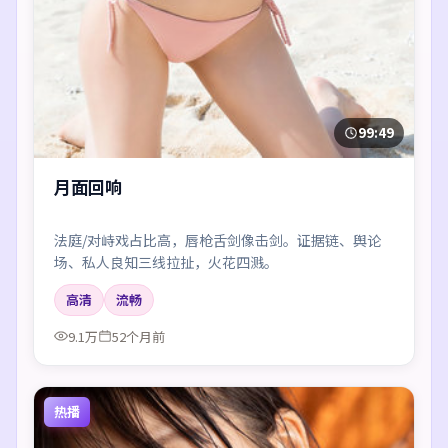
99:49
月面回响
法庭/对峙戏占比高，唇枪舌剑像击剑。证据链、舆论
场、私人良知三线拉扯，火花四溅。
高清
流畅
9.1万
52个月前
热播