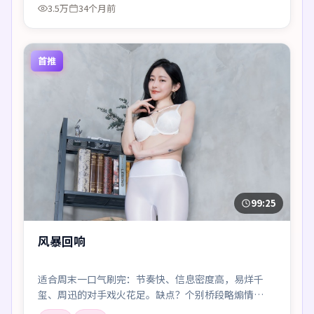
3.5万
34个月前
首推
99:25
风暴回响
适合周末一口气刷完：节奏快、信息密度高，易烊千
玺、周迅的对手戏火花足。缺点？个别桥段略煽情——
但瑕不掩瑜。