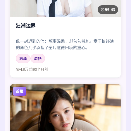
99:43
狂潮边界
像一封迟到的信：叙事温柔，却句句带刺。章子怡饰演
的角色几乎承担了全片道德困境的重心。
高清
流畅
4.9万
90个月前
首推