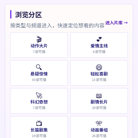
浏览分区
进入片库 →
按类型与频道进入，快速定位想看的内容
🎬
💕
动作大片
爱情主线
7
部可播
4
部可播
🔍
😄
悬疑惊悚
轻松喜剧
30
部可播
13
部可播
🚀
📖
科幻奇想
剧情长片
7
部可播
29
部可播
📺
🎌
长篇剧集
动画番组
19
部可播
26
部可播