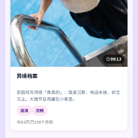
99:13
异境档案
家庭戏写得很「像真的」：饭桌沉默、电话未接、欲言
又止。大情节反而藏在小事里。
高清
流畅
8.8万
100个月前