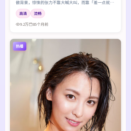
做背景，惊悚的张力不靠大喊大叫，而靠「差一点就说
出口」的沉默。
高清
流畅
9.2万
85个月前
热播