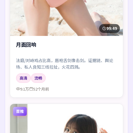
99:49
月面回响
法庭/对峙戏占比高，唇枪舌剑像击剑。证据链、舆论
场、私人良知三线拉扯，火花四溅。
高清
流畅
9.1万
52个月前
首推